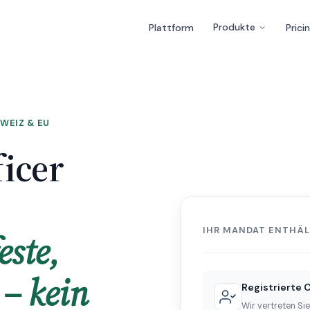
Produkte
Plattform
Prici
WEIZ & EU
icer
IHR MANDAT ENTHÄL
este,
– kein
Registrierte 
Wir vertreten Sie