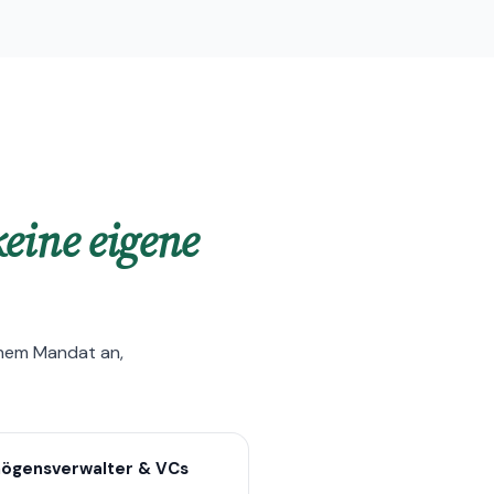
keine eigene
inem Mandat an,
ögensverwalter & VCs