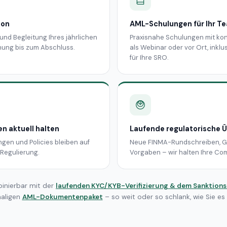
ion
AML-Schulungen für Ihr T
und Begleitung Ihres jährlichen
Praxisnahe Schulungen mit kon
nung bis zum Abschluss.
als Webinar oder vor Ort, ink
für Ihre SRO.
n aktuell halten
Laufende regulatorische
gen und Policies bleiben auf
Neue FINMA-Rundschreiben, 
Regulierung.
Vorgaben – wir halten Ihre Com
inierbar mit der
laufenden KYC/KYB-Verifizierung & dem Sanktion
aligen
AML-Dokumentenpaket
– so weit oder so schlank, wie Sie es