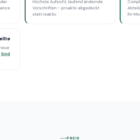
nder
Höchste Aufsicht, laufend ändernde
Compl
iance
Vorschriften – proaktiv abgedeckt
Abteil
statt reaktiv.
Ihr Mo
ellte
 neue
.
Sind
PREIS