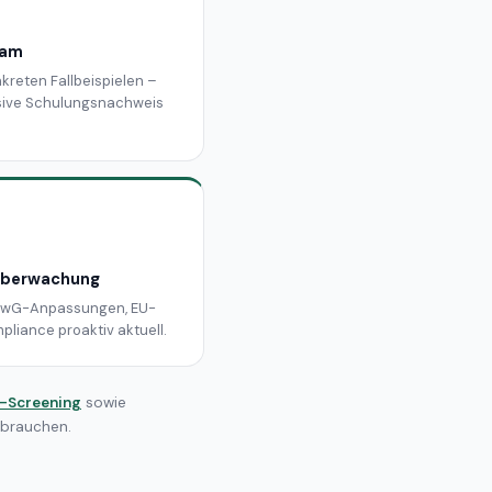
eam
kreten Fallbeispielen –
lusive Schulungsnachweis
 Überwachung
GwG-Anpassungen, EU-
pliance proaktiv aktuell.
s-Screening
sowie
 brauchen.